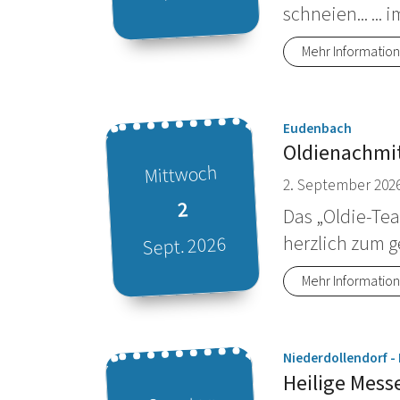
schneien... ... 
Datum: 2. September 2026
Mehr Informatio
:
Eudenbach
Oldienachmi
Mittwoch
2. September 2026
2
Das „Oldie-Tea
Sept. 2026
herzlich zum g
Mehr Informatio
Datum: 2. September 2026
Niederdollendorf -
Heilige Mess