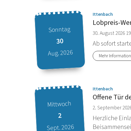
:
Ittenbach
Lobpreis-Wer
Sonntag
30. August 2026 19
30
Ab sofort star
Aug. 2026
Mehr Informatio
Datum: 30. August 2026
:
Ittenbach
Offene Tür d
Mittwoch
2. September 2026
2
Herzliche Ein
Sept. 2026
Beisammensein