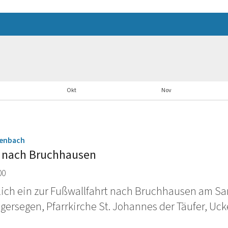
Okt
Nov
:
denbach
t nach Bruchhausen
00
lich ein zur Fußwallfahrt nach Bruchhausen am Sam
lgersegen, Pfarrkirche St. Johannes der Täufer, Uck