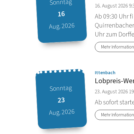
Sonntag
16. August 2026 9:
16
Ab 09:30 Uhr f
Quirrenbacher 
Aug. 2026
Uhr zum Dorffest
Datum: 16. August 2026
Mehr Informatio
:
Ittenbach
Lobpreis-Wer
Sonntag
23. August 2026 19
23
Ab sofort star
Aug. 2026
Mehr Informatio
Datum: 23. August 2026