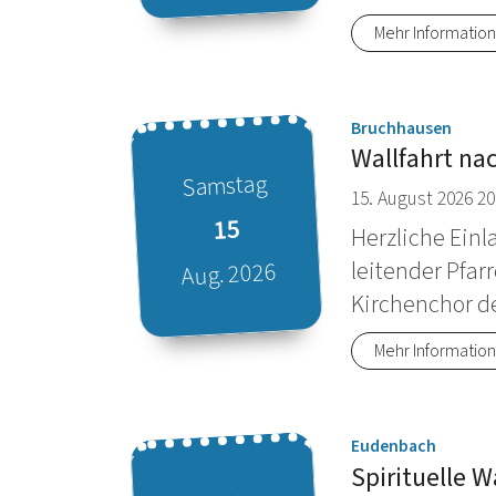
Datum: 15. August 2026
Mehr Informatio
:
Bruchhausen
Wallfahrt na
Samstag
15. August 2026 20
15
Herzliche Einl
leitender Pfar
Aug. 2026
Kirchenchor d
Datum: 15. August 2026
Mehr Informatio
:
Eudenbach
Spirituelle 