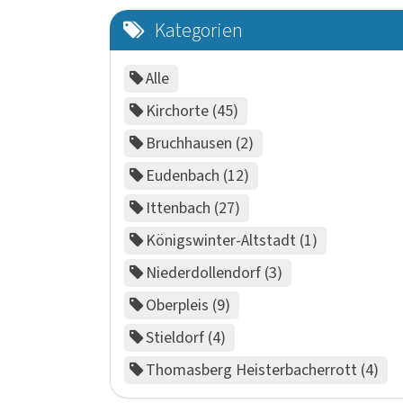
Kategorien
Alle
Kirchorte
45
Bruchhausen
2
Eudenbach
12
Ittenbach
27
Königswinter-Altstadt
1
Niederdollendorf
3
Oberpleis
9
Stieldorf
4
Thomasberg Heisterbacherrott
4