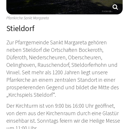
© Achim Gilles
Pfarrkirche Sankt Margareta
Stieldorf
Zur Pfarrgemeinde Sankt Margareta gehören
neben Stieldorf die Ortschaften Bockeroth,
Düferoth, Niederscheuren, Oberscheuren,
Oelinghoven, Rauschendorf, Stieldorferhohn und
Vinxel. Seit mehr als 1200 Jahren liegt unsere
Pfarrkirche an einem zentralen Standort in einer
prosperierenden Gegend und bildet die Mitte des
„Kirchspiels Stieldorf“.
Der Kirchturm ist von 9:00 bis 16:00 Uhr geöffnet,
von dem aus der Kirchenraum durch eine Glastür
einsehbar ist. Sonntags feiern wir die Heilige Messe
um 11:00 Uhr.